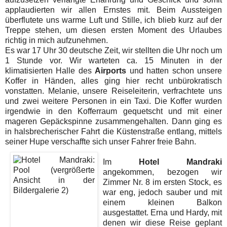
applaudierten wir allen Ernstes mit. Beim Aussteigen
überflutete uns warme Luft und Stille, ich blieb kurz auf der
Treppe stehen, um diesen ersten Moment des Urlaubes
richtig in mich aufzunehmen.
Es war 17 Uhr 30 deutsche Zeit, wir stellten die Uhr noch um
1 Stunde vor. Wir warteten ca. 15 Minuten in der
klimatisierten Halle des
Airports
und hatten schon unsere
Koffer in Händen, alles ging hier recht unbürokratisch
vonstatten. Melanie, unsere Reiseleiterin, verfrachtete uns
und zwei weitere Personen in ein Taxi. Die Koffer wurden
irgendwie in den Kofferraum gequetscht und mit einer
mageren Gepäckspinne zusammengehalten. Dann ging es
in halsbrecherischer Fahrt die Küstenstraße entlang, mittels
seiner Hupe verschaffte sich unser Fahrer freie Bahn.
Im
Hotel Mandraki
angekommen, bezogen wir
Zimmer Nr. 8 im ersten Stock, es
war eng, jedoch sauber und mit
einem kleinen Balkon
ausgestattet. Erna und Hardy, mit
denen wir diese Reise geplant