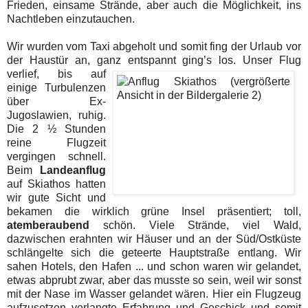
Frieden, einsame Strände, aber auch die Möglichkeit, ins
Nachtleben einzutauchen.
Wir wurden vom Taxi abgeholt und somit fing der Urlaub vor
der Haustür an, ganz
entspannt ging’s los. Unser Flug
verlief, bis auf
einige Turbulenzen
über Ex-
Jugoslawien, ruhig.
Die 2 ½ Stunden
reine Flugzeit
vergingen schnell.
Beim
Landeanflug
auf Skiathos hatten
wir gute Sicht und
bekamen die wirklich grüne Insel präsentiert; toll,
atemberaubend
schön. Viele Strände, viel Wald,
dazwischen erahnten wir Häuser und an der Süd/Ostküste
schlängelte sich die geteerte Hauptstraße entlang. Wir
sahen Hotels, den Hafen ... und schon waren wir gelandet,
etwas abprubt zwar, aber das musste so sein, weil wir sonst
mit der Nase im Wasser gelandet wären. Hier ein Flugzeug
aufzusetzen verlangte Erfahrung und Geschick und somit