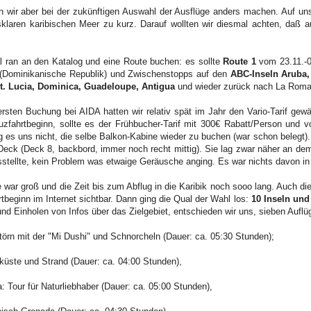
n wir aber bei der zukünftigen Auswahl der Ausflüge anders machen. Auf 
klaren karibischen Meer zu kurz. Darauf wollten wir diesmal achten, daß 
l ran an den Katalog und eine Route buchen: es sollte
Route 1
vom 23.11.-07
(Dominikanische Republik) und Zwischenstopps auf den
ABC-Inseln Aruba,
t. Lucia, Dominica, Guadeloupe, Antigua
und wieder zurück nach La Roma
ersten Buchung bei AIDA hatten wir relativ spät im Jahr den Vario-Tarif gewä
uzfahrtbeginn, sollte es der Frühbucher-Tarif mit 300€ Rabatt/Person und v
g es uns nicht, die selbe Balkon-Kabine wieder zu buchen (war schon belegt).
eck (Deck 8, backbord, immer noch recht mittig). Sie lag zwar näher an dem
sstellte, kein Problem was etwaige Geräusche anging. Es war nichts davon in
e war groß und die Zeit bis zum Abflug in die Karibik noch sooo lang. Auch d
tbeginn im Internet sichtbar. Dann ging die Qual der Wahl los:
10 Inseln und
und Einholen von Infos über das Zielgebiet, entschieden wir uns, sieben Aufl
törn mit der "Mi Dushi" und Schnorcheln (Dauer: ca. 05:30 Stunden);
küste und Strand (Dauer: ca. 04:00 Stunden),
a: Tour für Naturliebhaber (Dauer: ca. 05:00 Stunden),