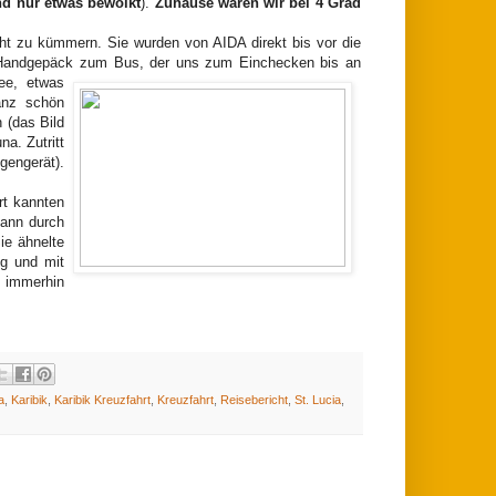
nd nur etwas bewolkt
).
Zuhause waren wir bei 4 Grad
cht zu kümmern. Sie wurden von AIDA direkt bis vor die
m Handgepäck zum Bus, der uns zum Einchecken bis an
ee, etwas
anz schön
 (das Bild
a. Zutritt
gengerät).
rt kannten
dann durch
ie ähnelte
ug und mit
 immerhin
a
,
Karibik
,
Karibik Kreuzfahrt
,
Kreuzfahrt
,
Reisebericht
,
St. Lucia
,