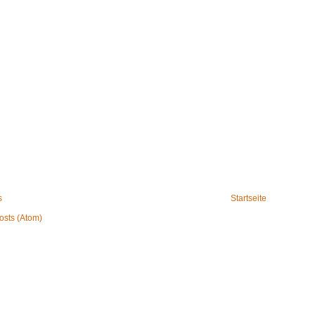
s
Startseite
osts (Atom)