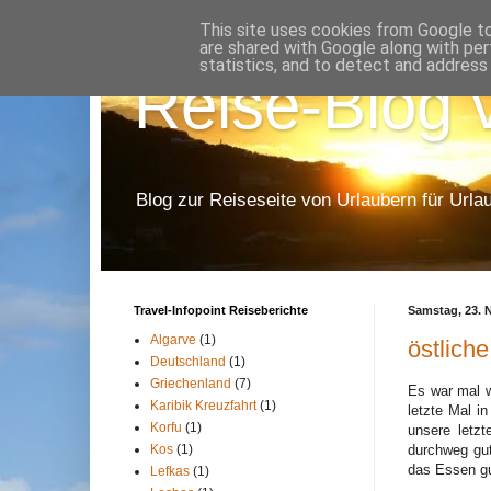
This site uses cookies from Google to 
are shared with Google along with per
statistics, and to detect and address
Reise-Blog v
Blog zur Reiseseite von Urlaubern für Urla
Travel-Infopoint Reiseberichte
Samstag, 23. 
Algarve
(1)
östlich
Deutschland
(1)
Griechenland
(7)
Es war mal 
Karibik Kreuzfahrt
(1)
letzte Mal i
Korfu
(1)
unsere letz
durchweg gut
Kos
(1)
das Essen gu
Lefkas
(1)