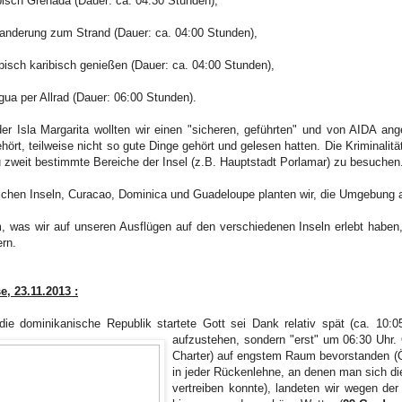
isch Grenada (Dauer: ca. 04:30 Stunden),
nderung zum Strand (Dauer: ca. 04:00 Stunden),
ypisch karibisch genießen (Dauer: ca. 04:00 Stunden),
gua per Allrad (Dauer: 06:00 Stunden).
er Isla Margarita wollten wir einen "sicheren, geführten" und von AIDA an
ört, teilweise nicht so gute Dinge gehört und gelesen hatten. Die Kriminalitä
zu zweit bestimmte Bereiche der Insel (z.B. Hauptstadt Porlamar) zu besuchen
lichen Inseln, Curacao, Dominica und Guadeloupe planten wir, die Umgebung 
 was wir auf unseren Ausflügen auf den verschiedenen Inseln erlebt haben,
ern.
e, 23.11.2013 :
die dominikanische Republik startete Gott sei Dank relativ spät (ca. 10:0
aufzustehen, sondern "erst"
um 06:30 Uhr.
Charter) auf engstem Raum bevorstanden (Ö
in jeder Rückenlehne, an denen man sich di
vertreiben konnte), landeten wir wegen de