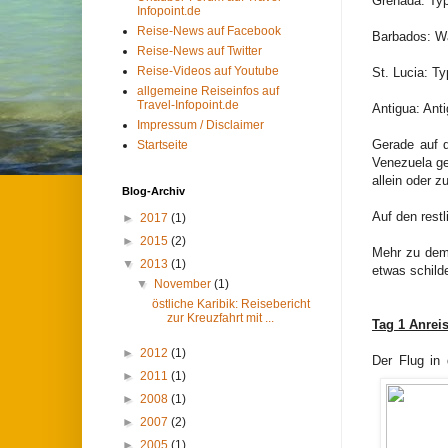
Grenada: Typ
Infopoint.de
Reise-News auf Facebook
Barbados: Wa
Reise-News auf Twitter
Reise-Videos auf Youtube
St. Lucia: T
allgemeine Reiseinfos auf
Travel-Infopoint.de
Antigua: Anti
Impressum / Disclaimer
Gerade auf d
Startseite
Venezuela geh
allein oder 
Blog-Archiv
Auf den rest
►
2017
(1)
►
2015
(2)
Mehr zu dem,
▼
2013
(1)
etwas schild
▼
November
(1)
östliche Karibik: Reisebericht
zur Kreuzfahrt mit ...
Tag 1 Anreis
►
2012
(1)
Der Flug in 
►
2011
(1)
►
2008
(1)
►
2007
(2)
►
2005
(1)