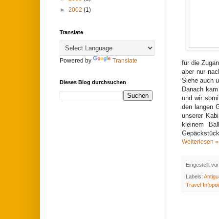
►
2002
(1)
Translate
Powered by
Translate
für die Zuga
aber nur nac
Siehe auch 
Dieses Blog durchsuchen
Danach kam u
und wir somi
den langen 
unserer Kab
kleinem Bal
Gepäckstücke
Weiterlesen »
Eingestellt v
Labels:
Antigu
Travel-Infopoi