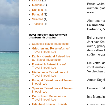
Lesbos
(1)
Etwas wollte
Madeira
(1)
warmen, glas
Namibia
(2)
waren.
Portugal
(3)
Skiathos
(1)
Aber erst ma
Thassos
(1)
La Romana
Barbados, S
Travel-Infopoint Reiseseite von
Bei unserer 
Urlaubern für Urlauber
Jahr vor Kre
Startseite Travel-Infopoint.de
waren, gelan
Griechenland Reise-Infos auf
dem selben D
Travel-Infopoint.de
später herau
Karibik Kreuzfahrt Reise-Infos
auf Travel-Infopoint.de
Die Vorfreud
Frankreich Reise-Infos auf
vor Kreuzfahr
Travel-Infopoint.de
Vergleichen 
Niederlande Reise-Infos auf
Travel-Infopoint.de
Aruba: Segel
Portugal Reise-Infos auf Travel-
Infopoint.de
Bonaire: Süd
Spanien Reise-Infos auf Travel-
Infopoint.de
Deutschland Reise-Infos auf
Isla Margarit
Travel-Infopoint.de
Urlauber-Forum auf Travel-