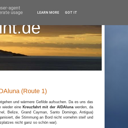
 user-agent
nerate usage
LEARN MORE
GOT IT
int.de
AIDAluna (Route 1)
ntgehen und wärmere Gefilde aufsuchen. Da es uns das
te wieder eine
Kreuzfahrt mit der AIDAluna
werden, da
mel, Belize, Grand Cayman, Santo Domingo, Antigua)
ganisiert, die Stimmung an Bord nicht vornehm steif und
platzes nicht ganz so schön war).