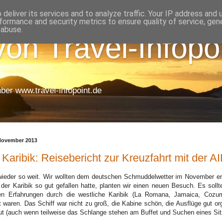
deliver its services and to analyze traffic. Your IP address and
formance and security metrics to ensure quality of service, ge
 abuse.
on Travel-Infopo
uber www.travel-infopoint.de
November 2013
e Karibik: Reisebericht zur Kreuzfahrt mit der 
wieder so weit. Wir wollten dem deutschen Schmuddelwetter im November e
n der Karibik so gut gefallen hatte, planten wir einen neuen Besuch. Es soll
ten Erfahrungen durch die westliche Karibik (La Romana, Jamaica, Cozu
 waren. Das Schiff war nicht zu groß, die Kabine schön, die Ausflüge gut or
t (auch wenn teilweise das Schlange stehen am Buffet und Suchen eines Sitz