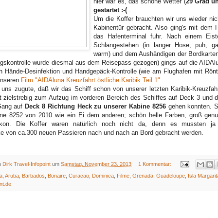
hier war es, das schöne Wetter (
29 Grad u
gestartet :-(
.
Um die Koffer brauchten wir uns wieder ni
Kabinentür gebracht. Also ging's mit de
das Hafenterminal fuhr.
Nach einem Eist
Schlangestehen (in langer Hose; puh, g
warm) und dem Aushändigen der Bordkarten
ngskontrolle wurde diesmal aus dem Reisepass gezogen) gings auf die AIDAlun
h Hände-Desinfektion und Handgepäck-Kontrolle (wie am Flughafen mit Rönt
unseren
Film "AIDAluna Kreuzfahrt östliche Karibik Teil 1"
.
ns zugute, daß wir das Schiff schon von unserer letzten Karibik-Kreuzfah
t zielstrebig zum Aufzug im vorderen Bereich des Schiffes auf Deck 3 und 
Gang auf
Deck 8 Richtung Heck zu unserer Kabine 8256
gehen konnten. S
ine 8252 von 2010 wie ein Ei dem anderen; schön helle Farben, groß gen
kon. Die Koffer waren natürlich noch nicht da, denn es mussten ja
 von ca.300 neuen Passieren nach und nach an Bord gebracht werden.
on
Dirk Travel-Infopoint
um
Samstag, November 23, 2013
1 Kommentar:
a
,
Aruba
,
Barbados
,
Bonaire
,
Curacao
,
Dominica
,
Filme
,
Grenada
,
Guadeloupe
,
Isla Margarit
nt.de