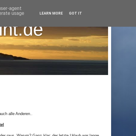
 user-agent
nerate usage
LEARN MORE
GOT IT
int.de
auch alle Anderen..
tel
der raus. Warum? Ganz klar: der letzte Urlaub war lange