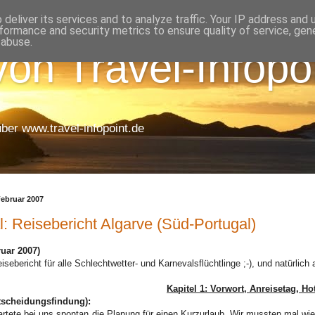
deliver its services and to analyze traffic. Your IP address and
formance and security metrics to ensure quality of service, ge
 abuse.
on Travel-Infopo
uber www.travel-infopoint.de
Februar 2007
l: Reisebericht Algarve (Süd-Portugal)
uar 2007)
isebericht für alle Schlechtwetter- und Karnevalsflüchtlinge ;-), und natürlich 
Kapitel 1: Vorwort, Anreisetag, Ho
tscheidungsfindung):
artete bei uns spontan die Planung für einen Kurzurlaub. Wir mussten mal wie