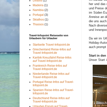
Lesbos
(1)
her und das 
Madeira
(1)
und Preise d
Namibia
(2)
im Süden Eur
Portugal
(3)
Anreise an d
Skiathos
(1)
die uns auch
Thassos
(1)
Nach diverse
und Innenpoo
Travel-Infopoint Reiseseite von
Da wir im Ur
Urlaubern für Urlauber
Holiday-Auto
Startseite Travel-Infopoint.de
auch prompt 
Griechenland Reise-Infos auf
Travel-Infopoint.de
Start in den
Karibik Kreuzfahrt Reise-Infos
Unser Start 
auf Travel-Infopoint.de
Frankreich Reise-Infos auf
Travel-Infopoint.de
Niederlande Reise-Infos auf
Travel-Infopoint.de
Portugal Reise-Infos auf Travel-
Infopoint.de
Spanien Reise-Infos auf Travel-
Infopoint.de
Deutschland Reise-Infos auf
Travel-Infopoint.de
Urlauber-Forum auf Travel-