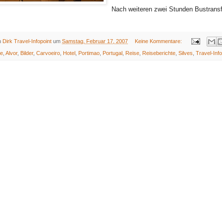
Nach weiteren zwei Stunden Bustransfer
on
Dirk Travel-Infopoint
um
Samstag, Februar 17, 2007
Keine Kommentare:
ve
,
Alvor
,
Bilder
,
Carvoeiro
,
Hotel
,
Portimao
,
Portugal
,
Reise
,
Reiseberichte
,
Silves
,
Travel-Info