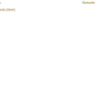
s
Startseite
osts (Atom)