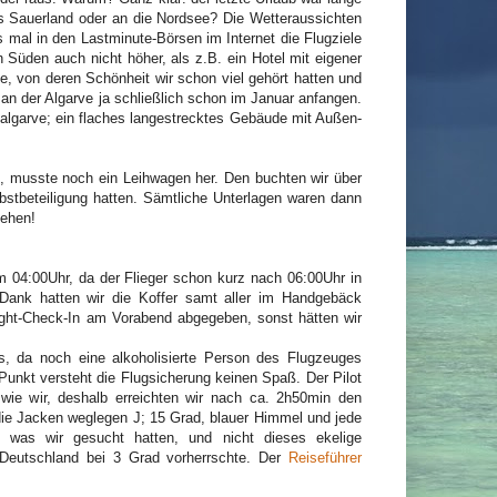
s Sauerland oder an die Nordsee? Die Wetteraussichten
 mal in den Lastminute-Börsen im Internet die Flugziele
 Süden auch nicht höher, als z.B. ein Hotel mit eigener
ve, von deren Schönheit wir schon viel gehört hatten und
 an der Algarve ja schließlich schon im Januar anfangen.
talgarve; ein flaches langestrecktes Gebäude mit Außen-
, musste noch ein Leihwagen her. Den buchten wir über
bstbeteiligung hatten. Sämtliche Unterlagen waren dann
gehen!
m 04:00Uhr, da der Flieger schon kurz nach 06:00Uhr in
 Dank hatten wir die Koffer samt aller im Handgebäck
ght-Check-In am Vorabend abgegeben, sonst hätten wir
s, da noch eine alkoholisierte Person des Flugzeuges
unkt versteht die Flugsicherung keinen Spaß. Der Pilot
wie wir, deshalb erreichten wir nach ca. 2h50min den
 die Jacken weglegen J; 15 Grad, blauer Himmel und jede
was wir gesucht hatten, und nicht dieses ekelige
Deutschland bei 3 Grad vorherrschte. Der
Reiseführer