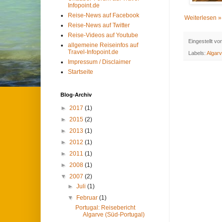
Infopoint.de
Reise-News auf Facebook
Weiterlesen »
Reise-News auf Twitter
Reise-Videos auf Youtube
Eingestellt v
allgemeine Reiseinfos auf
Travel-Infopoint.de
Labels:
Algar
Impressum / Disclaimer
Startseite
Blog-Archiv
►
2017
(1)
►
2015
(2)
►
2013
(1)
►
2012
(1)
►
2011
(1)
►
2008
(1)
▼
2007
(2)
►
Juli
(1)
▼
Februar
(1)
Portugal: Reisebericht
Algarve (Süd-Portugal)