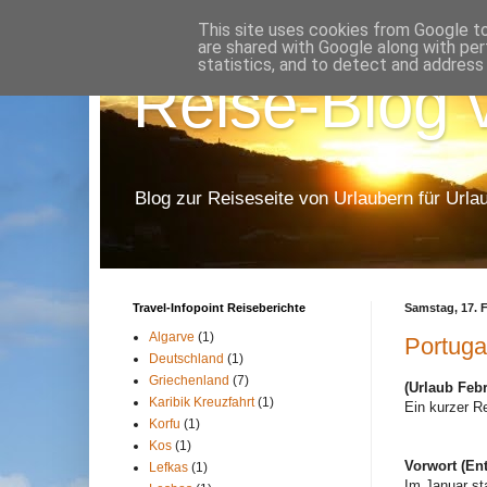
This site uses cookies from Google to 
are shared with Google along with per
statistics, and to detect and address
Reise-Blog v
Blog zur Reiseseite von Urlaubern für Urla
Travel-Infopoint Reiseberichte
Samstag, 17. 
Algarve
(1)
Portuga
Deutschland
(1)
Griechenland
(7)
(Urlaub Febr
Karibik Kreuzfahrt
(1)
Ein kurzer Re
Korfu
(1)
Kos
(1)
Vorwort (En
Lefkas
(1)
Im Januar st