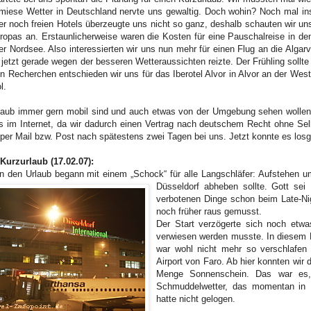
miese Wetter in Deutschland nervte uns gewaltig. Doch wohin? Noch mal in
er noch freien Hotels überzeugte uns nicht so ganz, deshalb schauten wir uns
opas an. Erstaunlicherweise waren die Kosten für eine Pauschalreise in den
er Nordsee. Also interessierten wir uns nun mehr für einen Flug an die Algar
 jetzt gerade wegen der besseren Wetteraussichten reizte. Der Frühling sollte
n Recherchen entschieden wir uns für das Iberotel Alvor in Alvor an der Wes
l.
laub immer gern mobil sind und auch etwas von der Umgebung sehen wollen
s im Internet, da wir dadurch einen Vertrag nach deutschem Recht ohne Sel
per Mail bzw. Post nach spätestens zwei Tagen bei uns. Jetzt konnte es los
 Kurzurlaub (17.02.07):
in den Urlaub begann mit einem „Schock“ für alle Langschläfer: Aufstehen u
Düsseldorf
abheben sollte. Gott sei
verbotenen Dinge schon beim Late-Ni
noch früher raus gemusst.
Der Start verzögerte sich noch etwa
verwiesen werden musste. In diesem P
war wohl nicht mehr so verschlafen 
Airport von Faro. Ab hier konnten wir
Menge Sonnenschein. Das war es, 
Schmuddelwetter, das momentan in 
hatte nicht gelogen.